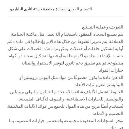
التسليم الفوري سجادة معنقدة حديثة لنادي البلياردو
التعريف وعملية التصنيع
يتم تصنيع السجاد المعقود باستخدام آلة تعمل مثل ماكينة الخياطة
العملاقة. يتم تمرير الخيوط من خلال هذه الإبر وإدخالها في مادة دعم
أولية لتشكيل حلقات أو خصلات. يمكن ترك هذه الخصلات على شكل
حلقات لإنشاء سجاد ذو أكوام حلقية أو قصها لتشكيل سجاد ذو أكوام
مقطوعة. ثم يتم تطبيق دعم ثانوي لتوفير الاستقرار والمتانة.
خيارات المواد
الدعم: عادة ما يكون مصنوعًا من مواد مثل البولي بروبيلين أو
البوليستر لتعزيز ثبات الأبعاد.
الخيوط: تشمل الألياف شائعة الاستخدام النايلون والبولي بروبيلين
والبوليستر للخيارات الاصطناعية، والصوف للألياف الطبيعية.
تُستخدم أيضًا مزيج من هذه المواد للجمع بين فوائد الألياف المختلفة.
التصميم والأنماط
توفر السجادات المعقودة مجموعة واسعة من خيارات التصميم، بما
في ذلك: