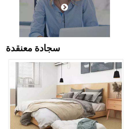

سجادة معنقدة