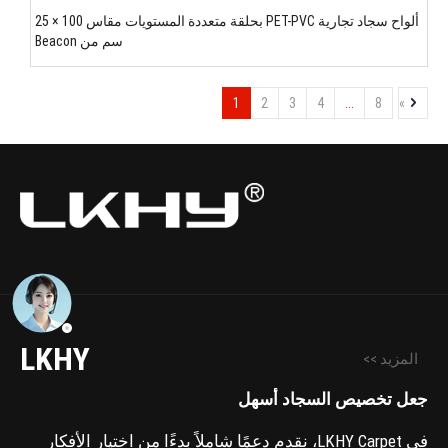
ألواح سجاد تجارية PET-PVC بحلقة متعددة المستويات مقاس 100 × 25
سم من Beacon
1
2
3
4
...
8
»
LKHY
المزيد >>
جعل تخصيص السجاد أسهل
في LKHY Carpet، نقدم دعمًا شاملاً بدءًا من اختيار الأفكار