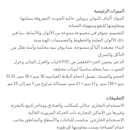
الميزات الرئيسية
المواد: ألياف البولي بروبلين عالية الجودة، المعروفة بمتانتها
ومقاومتها للبقع وسهولة الصيانة.
التصميم: متوفر في مجموعة متنوعة من الألوان والأنماط، بما في
ذلك الألوان الصلبة والخطوط والتصميمات الهندسية.
البناء: معنقدة آليًا أو منسوجة، مما يوفر بنية محكمة وآمنة تقلل من
التآكل والتمزق.
الدعم: يضمن الجزء الخلفي من PVC الثبات والعزل المائي وعزل
الصوت، مما يجعله مناسبًا لبيئات مختلفة.
الحجم والسمك: تشمل أحجام البلاط القياسية 50 سم × 50 سم، 33.33
سم × 100 سم، و61 سم × 61 سم، بسماكة تتراوح من 5 مم إلى 10 مم.
التطبيقات
الاستخدام التجاري: مثالي للمكاتب والفنادق ومتاجر البيع بالتجزئة
وغيرها من الأماكن التجارية ذات الحركة المرورية العالية.
الاستخدام الخارجي: مناسب للباحات والأسطح والمناطق بجانب
حمام السباحة بسبب مقاومتها للرطوبة.