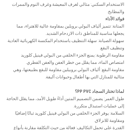
الاستخدام السكني: مثالي لغرف المعيشة وغرف النوم والممرات
والمطابخ.
فوائد الأداء
المتانة: تتميز ألياف البولي بروبلين بمقاومة عالية للاهتراء، مما
يجعلها مناسبة للمناطق ذات الازدحام الشديد.
سهولة الصيانة: سهلة التنظيف باستخدام المكنسة الكهربائية العادية
وتنظيف البقع.
مقاومة الرطوبة: يمنع الجزء الخلفي من البولي فينيل كلوريد
امتصاص الماء، مما يقلل من خطر العفن والعفن الفطري.
مقاومة البقع: ألياف البولي بروبيلين مقاومة للبقع بطبيعتها، وهي
مثالية للمنازل التي بها أطفال وحيوانات أليفة.
لماذا تختار السجاد PP PVC؟
طول العمر: يضمن التصميم المتين أداءً طويل الأمد، مما يقلل الحاجة
إلى عمليات استبدال متكررة.
السلامة: يوفر الجزء الخلفي من البولي فينيل كلوريد ثباتًا إضافيًا
ومقاومة للانزلاق.
القدرة على تحمل التكاليف: فعالة من حيث التكلفة مقارنة بأنواع