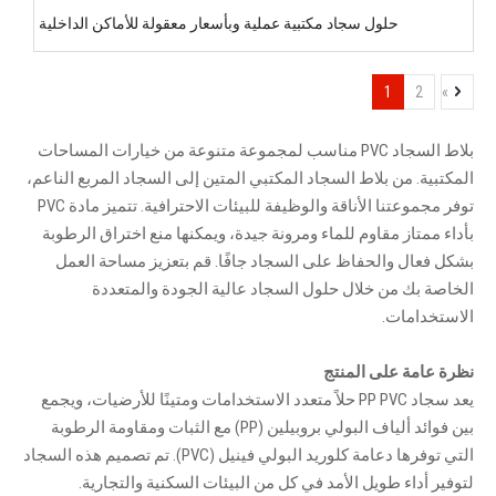
حلول سجاد مكتبية عملية وبأسعار معقولة للأماكن الداخلية
1
2
»
بلاط السجاد PVC مناسب لمجموعة متنوعة من خيارات المساحات
المكتبية. من بلاط السجاد المكتبي المتين إلى السجاد المربع الناعم،
توفر مجموعتنا الأناقة والوظيفة للبيئات الاحترافية. تتميز مادة PVC
بأداء ممتاز مقاوم للماء ومرونة جيدة، ويمكنها منع اختراق الرطوبة
بشكل فعال والحفاظ على السجاد جافًا. قم بتعزيز مساحة العمل
الخاصة بك من خلال حلول السجاد عالية الجودة والمتعددة
الاستخدامات.
نظرة عامة على المنتج
يعد سجاد PP PVC حلاً متعدد الاستخدامات ومتينًا للأرضيات، ويجمع
بين فوائد ألياف البولي بروبيلين (PP) مع الثبات ومقاومة الرطوبة
التي توفرها دعامة كلوريد البولي فينيل (PVC). تم تصميم هذه السجاد
لتوفير أداء طويل الأمد في كل من البيئات السكنية والتجارية.