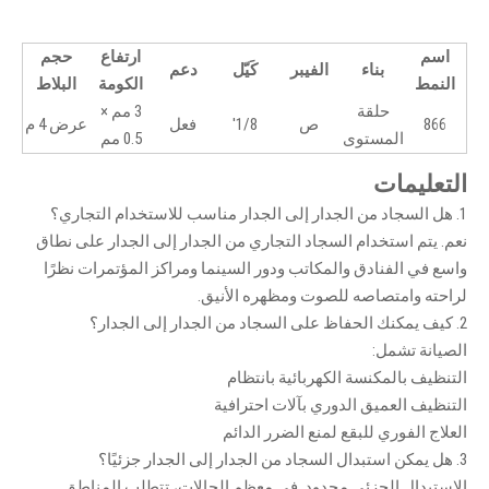
اسم
ارتفاع
حجم
بناء
الفيبر
كَيّل
دعم
النمط
الكومة
البلاط
حلقة
3 مم ×
866
ص
1/8'
فعل
عرض 4 م
المستوى
0.5 مم
التعليمات
1. هل السجاد من الجدار إلى الجدار مناسب للاستخدام التجاري؟
نعم. يتم استخدام السجاد التجاري من الجدار إلى الجدار على نطاق
واسع في الفنادق والمكاتب ودور السينما ومراكز المؤتمرات نظرًا
لراحته وامتصاصه للصوت ومظهره الأنيق.
2. كيف يمكنك الحفاظ على السجاد من الجدار إلى الجدار؟
الصيانة تشمل:
التنظيف بالمكنسة الكهربائية بانتظام
التنظيف العميق الدوري بآلات احترافية
العلاج الفوري للبقع لمنع الضرر الدائم
3. هل يمكن استبدال السجاد من الجدار إلى الجدار جزئيًا؟
الاستبدال الجزئي محدود. في معظم الحالات، تتطلب المناطق