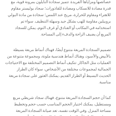
خصائصها ومزاياها الفريدة. تتميز سجادة النايلون بمرونة قوية، مع
قدرة مضادة للانسكاب ومضادة للقاذورات؛ سجاد بوليستر مقاوم
للاهتراء ومقاوم للحرارة، مريح عند اللمس؛ سجادة من مادة البولي
بروبيلين مقاومة للهب بشكل جيد وسهلة التنظيف. سواء تم
استخدامه في المكاتب أو الفنادق أو غرف النوم، يمكن للسجاد
المربع أن يضيف الراحة والدفء إلى المساحة.
تصميم السجادة المربعة متنوع أيضًا، فهناك أنماط مربعة بسيطة
بالأبيض والأسود، وهناك أنماط هندسية ملونة، ومجموعة متنوعة من
العمليات مثل الجاكار. تتكيف أنماط التصميم المختلفة مع الاحتياجات
الجمالية لمجموعات مختلفة من الأشخاص، سواء كان الطراز
الحديث البسيط أو الطراز القديم، يمكنك العثور على سجادة مربعة
مناسبة.
كما أن حجم السجادة المربعة متنوع، فهناك سجاد شريطي مربع
ومستطيل، يمكنك اختيار الحجم المناسب حسب حجم وتخطيط
مساحة المنزل. وفي الوقت نفسه، تعد صيانة السجادة المربعة