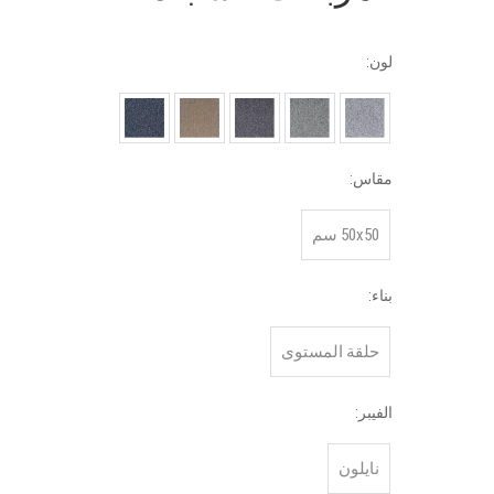
لون:
مقاس:
50x50 سم
بناء:
حلقة المستوى
الفيبر:
نايلون