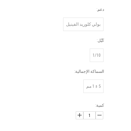
دعم:
بولي كلوريد الفينيل
كَيّل:
1/10
السماكة الإجمالية:
5 ± 1 مم
كمية: