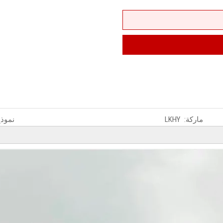
ماركة:
LKHY
نموذج