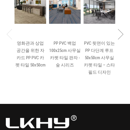
공항
단색 1
영화관과 상업
PP PVC 백업
PVC 뒷면이 있는
공간을 위한 자
100x25cm 사무실
PP 다단계 루프
카드 PP PVC 카
카펫 타일 판자 -
50x50cm 사무실
펫 타일 50x50cm
숲 시리즈
카펫 타일 – 스타
필드 디자인